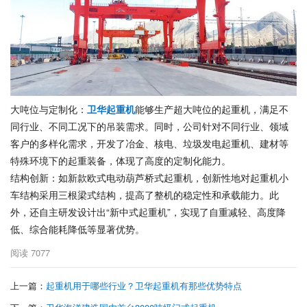
大吨位与定制化：
卫华起重机
能够生产超大吨位的起重机，满足不
同行业、不同工况下的吊装需求。同时，公司针对不同行业、领域
客户的多样化需求，开发了冶金、核电、垃圾发电起重机、建材等
特殊环境下的起重装备，体现了高度的定制化能力。
结构创新：如新款欧式电动葫芦桥式起重机，创新性地对起重机小
车结构采用三根梁式结构，提高了整机的稳定性和承载能力。此
外，还自主研发设计出“新中式起重机”，实现了自重减轻、高度降
低、综合能耗降低等显著优势。
阅读
7077
上一篇：
起重机用于哪些行业？卫华起重机有那些优势特点