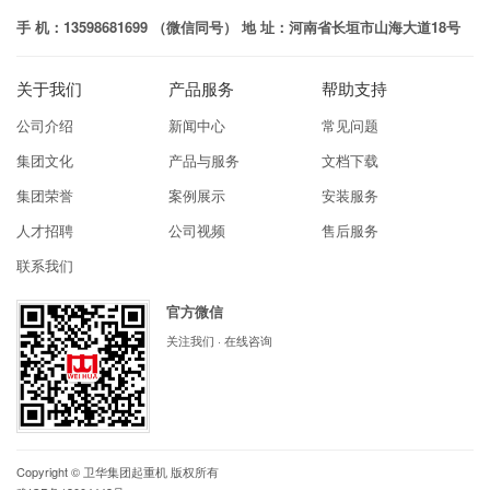
手 机：13598681699 （微信同号） 地 址：河南省长垣市山海大道18号
关于我们
产品服务
帮助支持
公司介绍
新闻中心
常见问题
集团文化
产品与服务
文档下载
集团荣誉
案例展示
安装服务
人才招聘
公司视频
售后服务
联系我们
官方微信
关注我们 · 在线咨询
Copyright ©
卫华集团起重机
版权所有