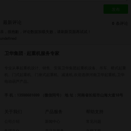
发布
最新评论
0
条评论
亲，很抱歉，评论数据加载失败，请刷新页面再试试！
undefined
卫华集团 · 起重机服务专家
专业从事起重机设计、销售、安装卫华集团起重机设备、吊车、桥式起重
机、门式起重机、门座式起重机、减速机,欢迎选择河南卫华起重机,卫华
电动葫芦产品。
手 机：13598681699 （微信同号） 地 址：河南省长垣市山海大道18号
关于我们
产品服务
帮助支持
公司介绍
新闻中心
常见问题
集团文化
产品与服务
文档下载