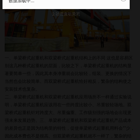
数据加载中...
1
秒后自动关闭
一、单梁桥式起重机和双梁桥式起重机结构上的不同 这也是容易区
别这几种桥式起重机的层面，比较之下，单梁桥式起重机的结构显
著要简单一些，因此其本身净重就会比较轻，组装、更换的情况下
当然也会比较简单。而双梁桥式起重机恰好相反，繁杂的结构使之
安装技术也复杂。
二、单梁桥式起重机和双梁桥式起重机应用场所不一样通过实验说
明，单梁桥式起重机应该用在一些跨度比较小、吊重较轻场地。双
梁桥式起重机针对跨度大、吊重偏重、工作级别强的场地会出现更
强未来发展趋势。三、单梁桥式起重机和双梁桥式起重机产品成本
的差异也正是因为结构里的特性，促使单梁桥式起重机用料会**少，
因此成本费也不是很高。但双梁桥式起重机就不一样了，繁杂的结